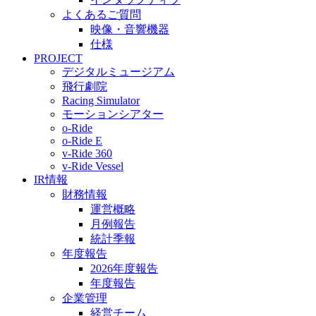
よくあるご質問
映像・音響機器
仕様
PROJECT
デジタルミュージアム
飛行劇院
Racing Simulator
モーションシアター
o-Ride
o-Ride E
v-Ride 360
v-Ride Vessel
IR情報
財務情報
運営概略
月例報告
統計季報
年度報告
2026年度報告
年度報告
企業管理
経営チーム