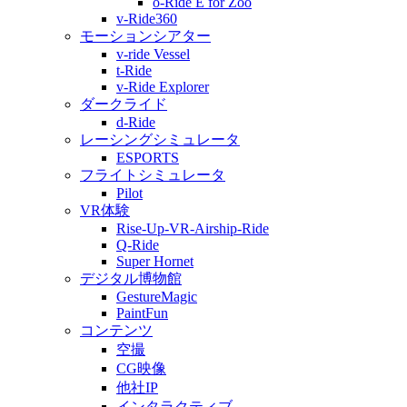
o-Ride E for Zoo
v-Ride360
モーションシアター
v-ride Vessel
t-Ride
v-Ride Explorer
ダークライド
d-Ride
レーシングシミュレータ
ESPORTS
フライトシミュレータ
Pilot
VR体験
Rise-Up-VR-Airship-Ride
Q-Ride
Super Hornet
デジタル博物館
GestureMagic
PaintFun
コンテンツ
空撮
CG映像
他社IP
インタラクティブ