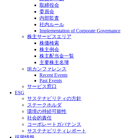
取締役会
委員会
内部監査
社内ルール
Implementation of Corporate Governance
株主サービスエリア
株価検索
株主例会
株主配当金一覧
主要株主名簿
IRカンファレンス
Recent Events
Past Events
サービス窓口
ESG
サステナビリティの方針
ステークホルダ
環境の持続可能性
社会的責任
コーポレートガバナンス
サステナビリティレポート
採用情報