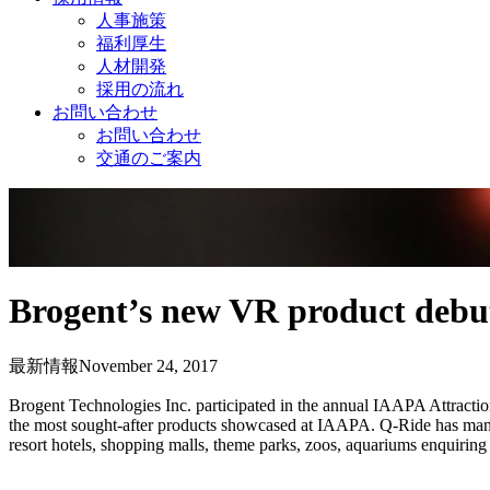
人事施策
福利厚生
人材開発
採用の流れ
お問い合わせ
お問い合わせ
交通のご案内
企業情報
ニュース
Brogent’s new VR product debut
最新情報
November 24, 2017
Brogent Technologies Inc. participated in the annual IAAPA Attracti
the most sought-after products showcased at IAAPA. Q-Ride has many fea
resort hotels, shopping malls, theme parks, zoos, aquariums enquiring