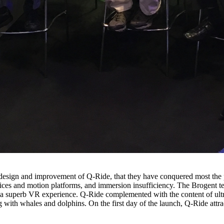
of design and improvement of Q-Ride, that they have conquered most th
ices and motion platforms, and immersion insufficiency. The Brogent 
e a superb VR experience. Q-Ride complemented with the content of ultr
ith whales and dolphins. On the first day of the launch, Q-Ride attra