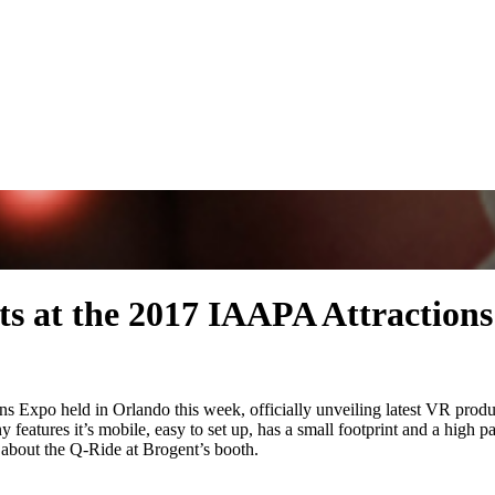
s at the 2017 IAAPA Attraction
ons Expo held in Orlando this week, officially unveiling latest VR pro
tures it’s mobile, easy to set up, has a small footprint and a high pas
 about the Q-Ride at Brogent’s booth.