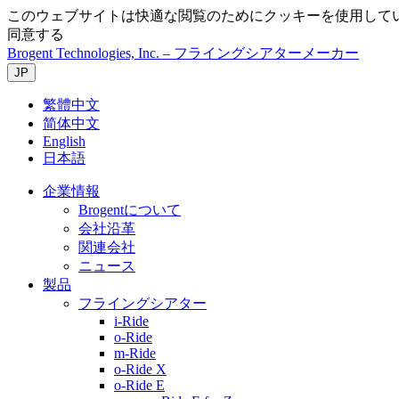
このウェブサイトは快適な閲覧のためにクッキーを使用して
同意する
Brogent Technologies, Inc. – フライングシアターメーカー
JP
繁體中文
简体中文
English
日本語
企業情報
Brogentについて
会社沿革
関連会社
ニュース
製品
フライングシアター
i-Ride
o-Ride
m-Ride
o-Ride X
o-Ride E