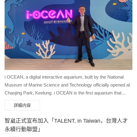
i OCEAN, a digital interactive aquarium, built by the National
Museum of Marine Science and Technology officially opened at
Chaojing Park, Keelung. i OCEAN is the first aquarium that
combines marine life with virtual-real integration technology
詳細内容
provided by Brogent Technologies Inc. When people walk into
the aquarium, first they see a huge wall projection of various
智崴正式宣布加入「TALENT, in Taiwan，台灣人才
stunning corals and fish swimming before their eyes. . These
永續行動聯盟」
beautiful underwater sceneries are shot by the cameras under