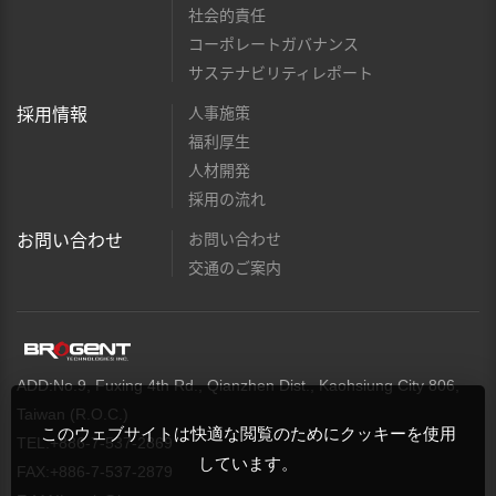
社会的責任
コーポレートガバナンス
サステナビリティレポート
人事施策
採用情報
福利厚生
人材開発
採用の流れ
お問い合わせ
お問い合わせ
交通のご案内
ADD:No.9, Fuxing 4th Rd., Qianzhen Dist., Kaohsiung City 806,
Taiwan (R.O.C.)
このウェブサイトは快適な閲覧のためにクッキーを使用
TEL:+886-7-537-2869
しています。
FAX:+886-7-537-2879