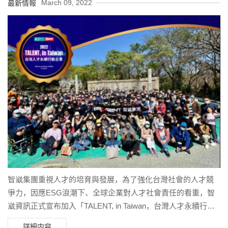
March 09, 2022
最新情報
the Chaojing Bay area and live broadcasting through 5G
Internet. This exquisite design allows people to immersive
themselves in the breathtaking underwater world of the north
coast.
智崴集團重視人才的培育與發展，為了強化台灣社會的人才競
爭力，因應ESG浪潮下、全球企業對人才社會責任的看重，智
崴資訊正式宣布加入「TALENT, in Taiwan，台灣人才永續行動
聯盟」。
詳細内容