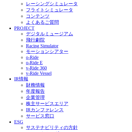
レーシングシミュレータ
フライトシミュレータ
コンテンツ
よくあるご質問
PROJECT
デジタルミュージアム
飛行劇院
Racing Simulator
モーションシアター
o-Ride
o-Ride E
v-Ride 360
v-Ride Vessel
IR情報
財務情報
年度報告
企業管理
株主サービスエリア
IRカンファレンス
サービス窓口
ESG
サステナビリティの方針