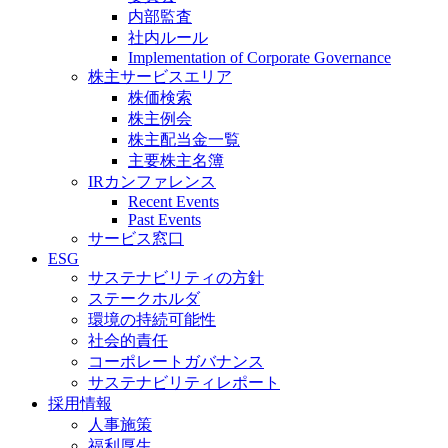
内部監査
社内ルール
Implementation of Corporate Governance
株主サービスエリア
株価検索
株主例会
株主配当金一覧
主要株主名簿
IRカンファレンス
Recent Events
Past Events
サービス窓口
ESG
サステナビリティの方針
ステークホルダ
環境の持続可能性
社会的責任
コーポレートガバナンス
サステナビリティレポート
採用情報
人事施策
福利厚生