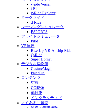
v-ride Vessel
t-Ride
v-Ride Explorer
ダークライド
d-Ride
レーシングシミュレータ
ESPORTS
フライトシミュレータ
Pilot
VR体験
Rise-Up-VR-Airship-Ride
Q-Ride
Super Hornet
デジタル博物館
GestureMagic
PaintFun
コンテンツ
空撮
CG映像
他社IP
インタラクティブ
よくあるご質問
映像・音響機器