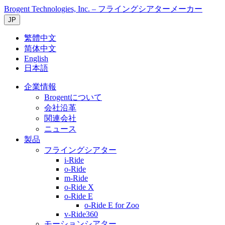
Brogent Technologies, Inc. – フライングシアターメーカー
JP
繁體中文
简体中文
English
日本語
企業情報
Brogentについて
会社沿革
関連会社
ニュース
製品
フライングシアター
i-Ride
o-Ride
m-Ride
o-Ride X
o-Ride E
o-Ride E for Zoo
v-Ride360
モーションシアター