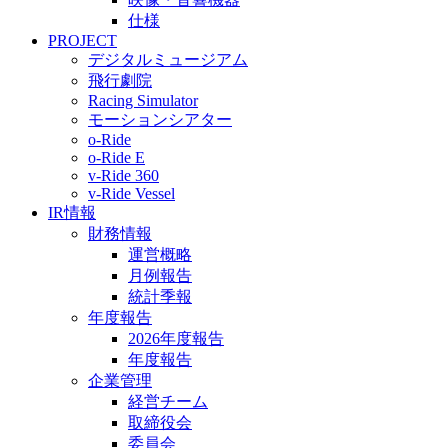
仕様
PROJECT
デジタルミュージアム
飛行劇院
Racing Simulator
モーションシアター
o-Ride
o-Ride E
v-Ride 360
v-Ride Vessel
IR情報
財務情報
運営概略
月例報告
統計季報
年度報告
2026年度報告
年度報告
企業管理
経営チーム
取締役会
委員会