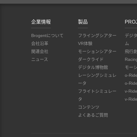
企業情報
製品
PRO
Brogentについて
フライングシアター
デジ
会社沿革
VR体験
ム
関連会社
モーションシアター
飛行
ニュース
ダークライド
Racin
デジタル博物館
モー
レーシングシミュレ
o-Rid
ータ
o-Rid
フライトシミュレー
v-Rid
タ
v-Ride
コンテンツ
よくあるご質問