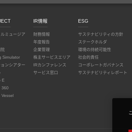
JECT
IR情報
ESG
タルミュージア
財務情報
サステナビリティの方針
年度報告
ステークホルダ
劇院
企業管理
環境の持続可能性
g Simulator
株主サービスエリア
社会的責任
ションシアター
IRカンファレンス
コーポレートガバナンス
e
サービス窓口
サステナビリティレポート
e E
e 360
 Vessel