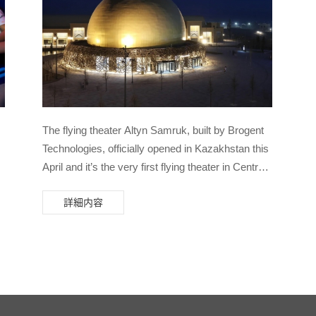
The flying theater Altyn Samruk, built by Brogent
Technologies, officially opened in Kazakhstan this
April and it’s the very first flying theater in Central
Asia. It’s located in the newly opened luxury
詳細内容
shopping mall Karavansaray in Turkestan, the
D®
largest luxury mall in Central Asia.
e