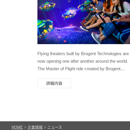
Flying theaters built by Brogent Technologies are
now opening one after another around the world.
The Master of Flight ride created by Brogent
officially opened at the LEGOLAND® California
詳細内容
Resort in California on May 27th. The UK’s first
flying theater will also be opening at LEGOLAN
Windsor Resort this Saturday (May 29th) with a
whole new theme called Flight of the Sky Lion
where visitors go on a marvelous flying adventur
with the mysterious and beautiful Sky Lion.
HOME
企業情報
ニュース