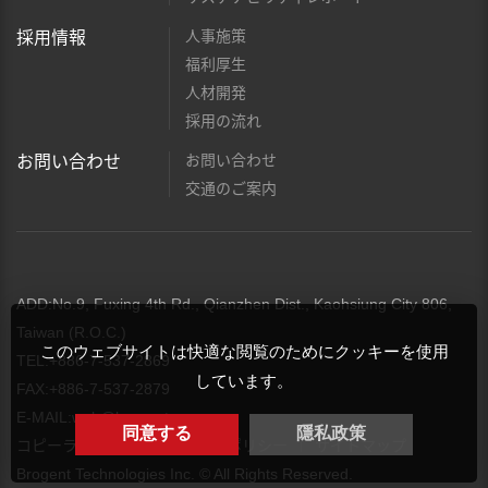
人事施策
採用情報
福利厚生
人材開発
採用の流れ
お問い合わせ
お問い合わせ
交通のご案内
ADD:No.9, Fuxing 4th Rd., Qianzhen Dist., Kaohsiung City 806,
Taiwan (R.O.C.)
このウェブサイトは快適な閲覧のためにクッキーを使用
TEL:+886-7-537-2869
しています。
FAX:+886-7-537-2879
E-MAIL:
web@brogent.com
同意する
隱私政策
コピーライト
プライバシーポリシー
サイトマップ
Brogent Technologies Inc. © All Rights Reserved.