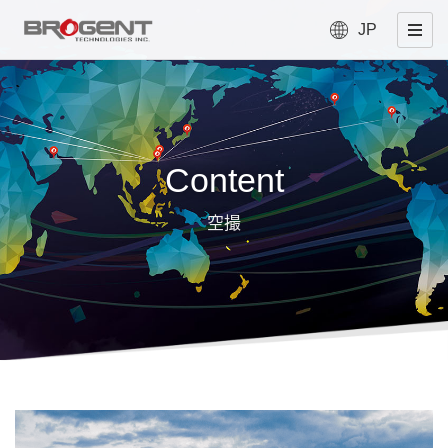
JP
Content
空撮