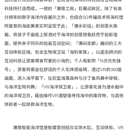
科技所打造而成。一楼的「潮境之宾」巨幕迎宾区，除了有高
分辨率的数字海洋内容展示之外，也结合5G传输技术将海科馆
所复育的海底美景实时呈现于此；「潮水彩绘」的创意水族
箱，将孩子于画纸上挥洒对于海洋的创意想象跃然于投影墙
面，提供亲子同乐的绘画互动空间；「潮间走廊」展间的三大
互动体验区域，包含生物保卫站「海豹家族」，以姿态辨识的
互动科技让游客喂食可爱的小海豹；个人电影院「N次元先锋
号」，游客将乘坐在舒适的个人化体感座椅，透过VR的360度
画面，进入海平面下，在巨型海藻森林与沙丁鱼风暴中穿梭，
与海洋生物共舞；「VR海洋保卫者」，让游客化身为潜水艇中
的海洋保卫员，藉由操作VR潜望镜寻找海中的废弃物，与其他
体验者一起拯救海洋生物。
潮境智能海洋馆是智崴首创结合实体水缸、互动体验、VR