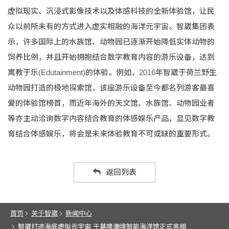
虚拟现实、沉浸式影像技术以及体感科技的全新体验馆，让民
众以前所未有的方式进入虚实相融的海洋元宇宙。智崴集团表
示，许多国际上的水族馆、动物园已逐渐开始降低实体动物的
饲养比例，并且开始拥抱结合数字教育内容的游乐设备，达到
寓教于乐(Edutainment)的体验。例如，2016年智崴于荷兰野生
动物园打造的极地探索馆，该座游乐设备至今都名列游客最喜
爱的体验馆榜首，而近年海外的天文馆、水族馆、动物园业者
等亦主动洽询数字内容结合教育的体感娱乐产品，显见数字教
育结合体感娱乐，将会是未来体验教育不可或缺的重要形式。
返回列表
首页
关于智崴
新闻中心
智崴打造海底虚拟元宇宙 于基隆潮境智能海洋馆正式亮相