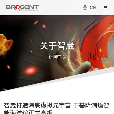
CN
关于智崴
新闻中心
智崴打造海底虚拟元宇宙 于基隆潮境智
能海洋馆正式亮相