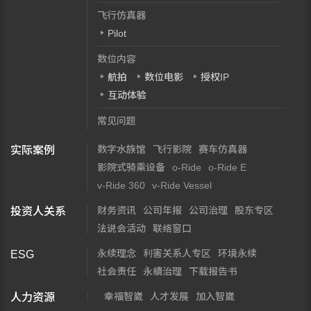
飞行仿真器
Pilot
数位内容
航拍
数位电影
授权IP
互动体验
常见问题
数字水族馆
飞行影院
赛车仿真器
实际案例
影院式骑乘设备
o-Ride
o-Ride E
v-Ride 360
v-Ride Vessel
财务资讯
公司年报
公司治理
股东专区
投资人关系
法说会活动
联络窗口
永续理念
利害关系人专区
环境永续
ESG
社会责任
永續治理
下载报告书
幸福智崴
人才发展
加入智崴
人力资源