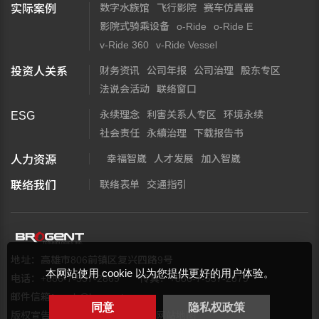
数字水族馆
飞行影院
赛车仿真器
实际案例
影院式骑乘设备
o-Ride
o-Ride E
v-Ride 360
v-Ride Vessel
财务资讯
公司年报
公司治理
股东专区
投资人关系
法说会活动
联络窗口
永续理念
利害关系人专区
环境永续
ESG
社会责任
永續治理
下载报告书
幸福智崴
人才发展
加入智崴
人力资源
联络表单
交通指引
联络我们
地址：高雄市806前镇区复兴四路9号
本网站使用 cookie 以为您提供更好的用户体验。
电话：+886-7-537-2869
传真：+886-7-537-2879
邮件信箱：
web@brogent.com
同意
隐私权政策
版权宣告
隐私权保护政策
网站地图