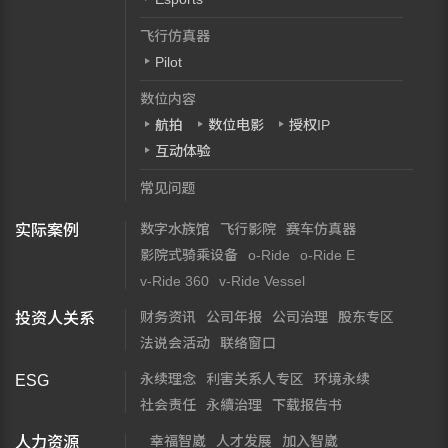
飞行仿真器
Pilot
数位内容
航拍
数位电影
授权IP
互动体验
常见问题
数字水族馆
飞行影院
赛车仿真器
实际案例
影院式骑乘设备
o-Ride
o-Ride E
v-Ride 360
v-Ride Vessel
财务资讯
公司年报
公司治理
股东专区
投资人关系
法说会活动
联络窗口
永续理念
利害关系人专区
环境永续
ESG
社会责任
永續治理
下载报告书
幸福智崴
人才发展
加入智崴
人力资源