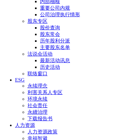
内部稽核
重要公司内规
公司治理执行情形
股东专区
股价查询
股东常会
历年股利分派
主要股东名单
法说会活动
最新活动讯息
历史活动
联络窗口
ESG
永续理念
利害关系人专区
环境永续
社会责任
永續治理
下载报告书
人力资源
人力资源政策
幸福智崴