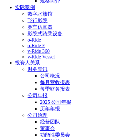
规格简介
实际案例
数字水族馆
飞行影院
赛车仿真器
影院式骑乘设备
o-Ride
o-Ride E
v-Ride 360
v-Ride Vessel
投资人关系
财务资讯
公司概况
每月营收报表
每季财务报表
公司年报
2025 公司年报
历年年报
公司治理
经营团队
董事会
功能性委员会