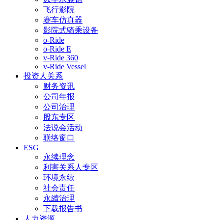
飞行影院
赛车仿真器
影院式骑乘设备
o-Ride
o-Ride E
v-Ride 360
v-Ride Vessel
投资人关系
财务资讯
公司年报
公司治理
股东专区
法说会活动
联络窗口
ESG
永续理念
利害关系人专区
环境永续
社会责任
永續治理
下载报告书
人力资源