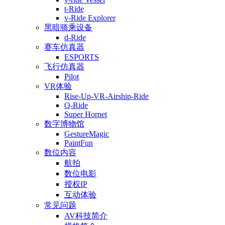
t-Ride
v-Ride Explorer
黑暗骑乘设备
d-Ride
赛车仿真器
ESPORTS
飞行仿真器
Pilot
VR体验
Rise-Up-VR-Airship-Ride
Q-Ride
Super Hornet
数字博物馆
GestureMagic
PaintFun
数位内容
航拍
数位电影
授权IP
互动体验
常见问题
AV科技简介