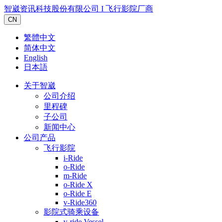
智崴资讯科技股份有限公司 I 飞行影院厂商
CN
繁體中文
简体中文
English
日本語
关于智崴
公司介绍
里程碑
子公司
新闻中心
公司产品
飞行影院
i-Ride
o-Ride
m-Ride
o-Ride X
o-Ride E
v-Ride360
影院式骑乘设备
v-ride Vessel