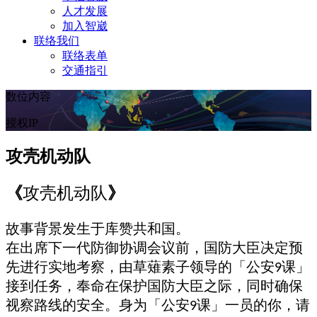
人才发展
加入智崴
联络我们
联络表单
交通指引
数位内容
授权IP
攻壳机动队
《
攻壳机动队
》
故事背景发生于库赞共和国。
在出席下一代防御协调会议前，国防大臣决定预
先进行实地考察，由草薙素子领导的「公安
课」
9
接到任务，奉命在保护国防大臣之际，同时确保
视察路线的安全。身为「公安
课」一员的你，请
9