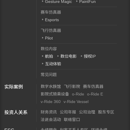
Gesture Magic
PaintFun
赛车仿真器
Esports
飞行仿真器
Pilot
数位内容
航拍
数位电影
授权IP
互动体验
常见问题
数字水族馆
飞行影院
赛车仿真器
实际案例
影院式骑乘设备
o-Ride
o-Ride E
v-Ride 360
v-Ride Vessel
财务资讯
公司年报
公司治理
股东专区
投资人关系
法说会活动
联络窗口
永续理念
利害关系人专区
环境永续