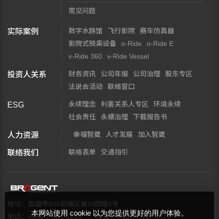
常见问题
数字水族馆
飞行影院
赛车仿真器
实际案例
影院式骑乘设备
o-Ride
o-Ride E
v-Ride 360
v-Ride Vessel
财务资讯
公司年报
公司治理
股东专区
投资人关系
法说会活动
联络窗口
永续理念
利害关系人专区
环境永续
ESG
社会责任
永續治理
下载报告书
幸福智崴
人才发展
加入智崴
人力资源
联络表单
交通指引
联络我们
地址：高雄市806前镇区复兴四路9号
本网站使用 cookie 以为您提供更好的用户体验。
电话：+886-7-537-2869
传真：+886-7-537-2879