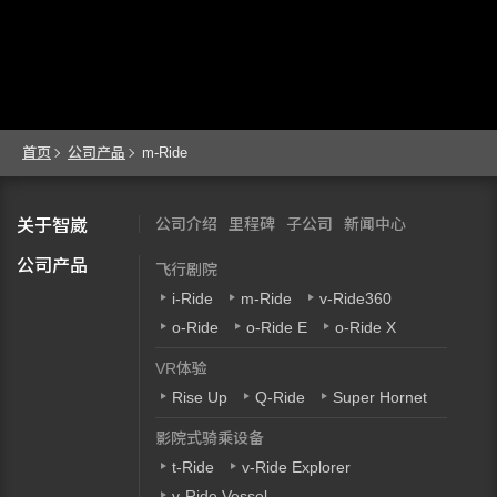
首页
公司产品
m-Ride
公司介绍
里程碑
子公司
新闻中心
关于智崴
公司产品
飞行剧院
i-Ride
m-Ride
v-Ride360
o-Ride
o-Ride E
o-Ride X
VR体验
Rise Up
Q-Ride
Super Hornet
影院式骑乘设备
t-Ride
v-Ride Explorer
v-Ride Vessel