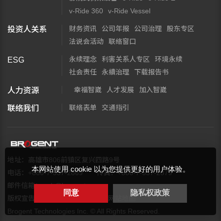
v-Ride 360
v-Ride Vessel
财务资讯
公司年报
公司治理
股东专区
投资人关系
法说会活动
联络窗口
永续理念
利害关系人专区
环境永续
ESG
社会责任
永續治理
下载报告书
幸福智崴
人才发展
加入智崴
人力资源
联络表单
交通指引
联络我们
地址：高雄市806前镇区复兴四路9号
本网站使用 cookie 以为您提供更好的用户体验。
电话：+886-7-537-2869
传真：+886-7-537-2879
邮件信箱：
web@brogent.com
同意
隐私权政策
版权宣告
隐私权保护政策
网站地图
Brogent Technologies Inc. © All Rights Reserved.