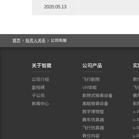
2020.05.13
首页
投资人关系
公司年报
关于智崴
公司产品
实
公司介绍
飞行剧院
数
里程碑
VR体验
飞
子公司
影院式骑乘设备
赛
新闻中心
黑暗骑乘设备
影
数字博物馆
o-
赛车仿真器
o-
飞行仿真器
v-
数位内容
v-R