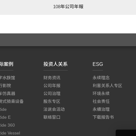
108年公司年報
际案例
投资人关系
ESG
字水族馆
财务资讯
永续理念
行影院
公司年报
利害关系人专区
车仿真器
公司治理
环境永续
院式骑乘设备
股东专区
社会责任
Ride
法说会活动
永續治理
Ride E
联络窗口
下载报告书
Ride 360
ide Vessel