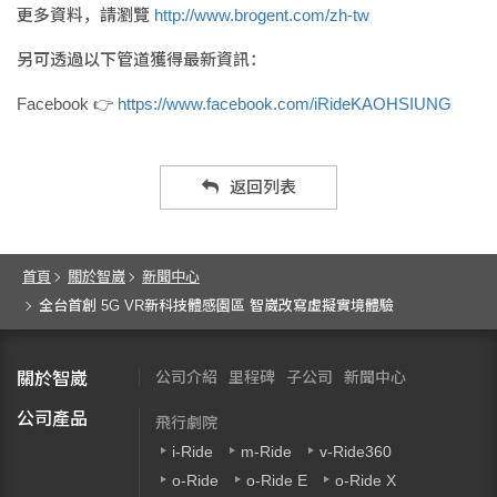
更多資料，請瀏覽
http://www.brogent.com/zh-tw
另可透過以下管道獲得最新資訊：
Facebook 👉
https://www.facebook.com/iRideKAOHSIUNG
返回列表
首頁
關於智崴
新聞中心
全台首創 5G VR新科技體感園區 智崴改寫虛擬實境體驗
公司介紹
里程碑
子公司
新聞中心
關於智崴
公司產品
飛行劇院
i-Ride
m-Ride
v-Ride360
o-Ride
o-Ride E
o-Ride X