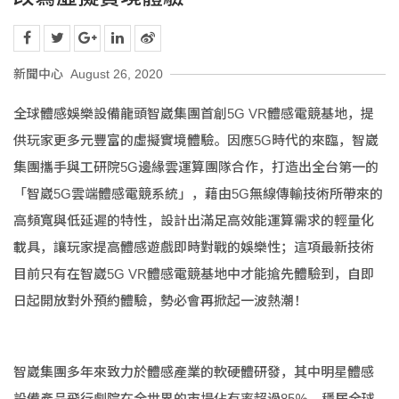
新聞中心
August 26, 2020
全球體感娛樂設備龍頭智崴集團首創5G VR體感電競基地，提
供玩家更多元豐富的虛擬實境體驗。因應5G時代的來臨，智崴
集團攜手與工研院5G邊緣雲運算團隊合作，打造出全台第一的
「智崴5G雲端體感電競系統」，藉由5G無線傳輸技術所帶來的
高頻寬與低延遲的特性，設計出滿足高效能運算需求的輕量化
載具，讓玩家提高體感遊戲即時對戰的娛樂性；這項最新技術
目前只有在智崴5G VR體感電競基地中才能搶先體驗到，自即
日起開放對外預約體驗，勢必會再掀起一波熱潮！
智崴集團多年來致力於體感產業的軟硬體研發，其中明星體感
設備產品飛行劇院在全世界的市場佔有率超過85％，穩居全球