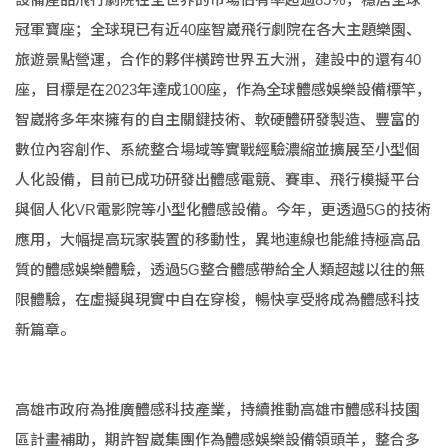
冠軍寶座；全球現已有近40座智崴飛行劇院在各大主題樂園、
旅遊景點營運，合作的夥伴橫跨世界五大洲，建設中的還有40
座，目標是在2023年達成100座，作為全球體感娛樂設備標竿，
智崴將多年來擁有的自主關鍵技術、軟硬體研發製造、豐富的
數位內容創作、系統整合場域等實戰經驗濃縮並擴展至小型個
人化設備，目前已成功研發出體感電競、賽車、飛行模擬平台
與個人化VR電影院等小型化體感設備。今年，更透過5G的技術
應用，大幅提高玩家裝置的移動性，異地連線也能維持極高品
質的體感娛樂體驗，透過5G整合體感帶給全人類超越以往的無
限體驗，在虛擬與現實中自在穿梭，暢快享受將成為體感科技
新篇章。
高雄市政府為推廣體感科技產業，持續推動高雄市體感科技園
區計畫補助，期許智崴集團作為體感娛樂設備領頭羊，整合多