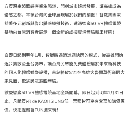
方資源串起體感產業生態鏈，開創城市娛樂發展，讓高雄成為
體感之都，率領台灣向全球展現屬於我們的驕傲！智崴集團秉
持著多元創新與傑出體感模擬技術，透過智崴5G VR體感電競
基地向台灣消費者展示一個全新的虛擬實境體驗新里程碑！
自即日起到明年1月，智崴將透過巡迴快閃的模式，從高雄開始
逐步擴散至全台縣市，讓台灣民眾能免費體驗屬於未來新科技
的個人化體感娛樂設備，首站將於9/21在高雄大魯閣草衙道跟大
家見面，歡迎民眾蒞臨體驗。
歡慶智崴5G VR體感電競基地全新開幕，即日起到明年1月31日
止，凡購買i-Ride KAOHSIUNG任一票種皆可享有套票加購優惠
價，快把握機會FUN膽來玩！