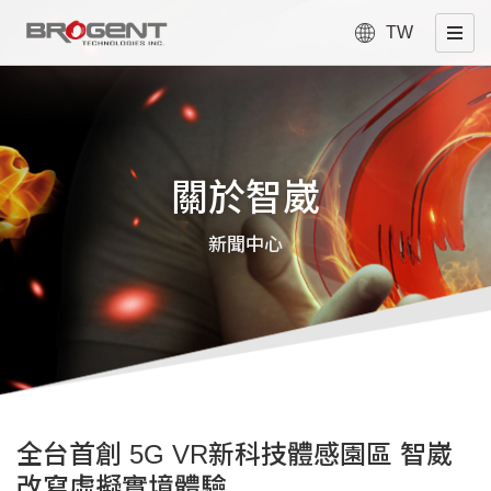
TW
關於智崴
新聞中心
全台首創 5G VR新科技體感園區 智崴
改寫虛擬實境體驗