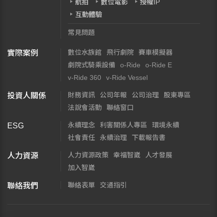
航拍
數位電影
授權IP
互動體驗
常見問題
數位水族館
飛行劇院
賽車模擬器
實際案例
劇院式騎乘設備
o-Ride
o-Ride E
v-Ride 360
v-Ride Vessel
財務資訊
公司年報
公司治理
股東專區
投資人關係
法說會活動
聯絡窗口
永續理念
利害關係人專區
環境永續
ESG
社會責任
永續治理
下載報告書
人力資源政策
幸福智崴
人才發展
人力資源
加入智崴
聯絡表單
交通指引
聯絡我們