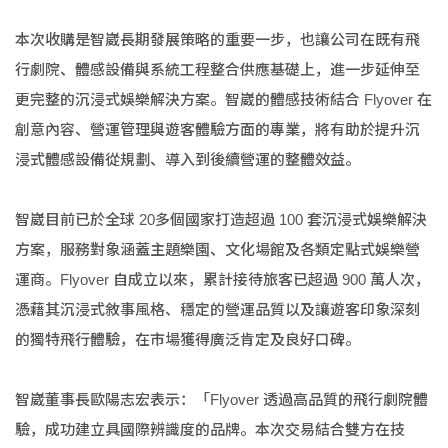
本次收購是智崴長期發展策略的重要一步，也讓公司在既有飛
行劇院、體感設備與系統工程整合供應基礎上，進一步延伸至
更完整的沉浸式娛樂解決方案。智崴的體感技術結合 Flyover 在
創意內容、營運管理與遊客體驗方面的專業，將有助於提升沉
浸式體感設備從規劃、導入到後續營運的整體效益。
智崴目前已於全球 20多個國家打造超過 100 套沉浸式娛樂解決
方案，服務對象涵蓋主題樂園、文化場館及各類定點式娛樂營
運商。Flyover 自成立以來，累計接待旅客已超過 900 萬人次，
憑藉其沉浸式敘事風格、穩定的營運品質以及讓遊客印象深刻
的獨特飛行體驗，在市場獲得廣泛肯定及良好口碑。
智崴董事長歐陽志宏表示：「Flyover 透過高品質的飛行劇院體
驗，成功建立具國際辨識度的品牌。本次交易結合雙方在技