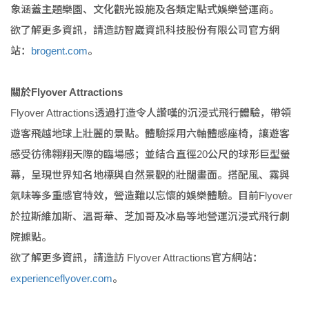
象涵蓋主題樂園、文化觀光設施及各類定點式娛樂營運商。
欲了解更多資訊，請造訪智崴資訊科技股份有限公司官方網
站：
brogent.com
。
關於Flyover Attractions
Flyover Attractions透過打造令人讚嘆的沉浸式飛行體驗，帶領
遊客飛越地球上壯麗的景點。體驗採用六軸體感座椅，讓遊客
感受彷彿翱翔天際的臨場感；並結合直徑20公尺的球形巨型螢
幕，呈現世界知名地標與自然景觀的壯闊畫面。搭配風、霧與
氣味等多重感官特效，營造難以忘懷的娛樂體驗。目前Flyover
於拉斯維加斯、溫哥華、芝加哥及冰島等地營運沉浸式飛行劇
院據點。
欲了解更多資訊，請造訪 Flyover Attractions官方網站：
experienceflyover.com
。