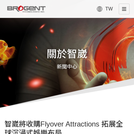
TW
關於智崴
新聞中心
智崴將收購Flyover Attractions 拓展全
球沉浸式娛樂布局