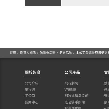
首頁
投資人關係
法說會活動
歷史活動
本公司受邀參與日盛證券
關於智崴
公司產品
實
公司介紹
飛行劇院
數
里程碑
VR體驗
飛
子公司
劇院式騎乘設備
賽
新聞中心
黑暗騎乘設備
劇
數位博物館
o-