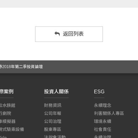
返回列表
2018年第二季投資論壇
際案例
投資人關係
ESG
位水族館
財務資訊
永續理念
行劇院
公司年報
利害關係人專區
車模擬器
公司治理
環境永續
院式騎乘設備
股東專區
社會責任
Ride
法說會活動
永續治理