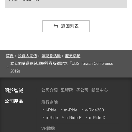
返回列表
首頁
投資人關係
法說會活動
歷史活動
本公司受邀參與瑞銀證券所舉辦之『UBS Taiwan Conference
2019』
公司介紹
里程碑
子公司
新聞中心
關於智崴
公司產品
飛行劇院
i-Ride
m-Ride
v-Ride360
o-Ride
o-Ride E
o-Ride X
VR體驗