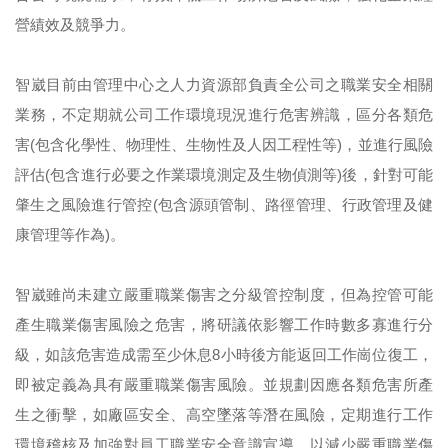
營績效及競爭力。
智崴目前由管理中心之人力資源部負責全公司之職業安全相關
業務，不定期就公司工作環境現況進行危害辨識，區分各類危
害(包含化學性、物理性、生物性及人因工程性等)，並進行風險
評估(包含進行必要之作業環境測定及生物偵測等)後，針對可能
肇生之風險進行管控(包含源頭管制、路徑管理、行政管理及健
康管理等作為)。
智崴雖尚未建立嚴重職業傷害之分級管控制度，但為控管可能
產生職業傷害風險之危害，將研議依影響工作時數多寡進行分
級，如該危害造成需至少休息8小時後方能返回工作崗位復工，
即被定義為具有嚴重職業傷害風險。並規劃因應各類危害所產
生之衝擊，如廠區安全、高空墜落等潛在風險，定期進行工作
環境稽核及加強對員工職業安全意識宣導，以減少嚴重職業傷