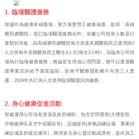
1. 臨場醫護服務
智崴作為健康幸福職場，努力落實勞工健康保護，故與「高雄
榮民總醫院」簽訂臨場醫護服務合約，依據公司投保人數及行
業類別等級，由高雄榮民總醫院每月派遣具職醫執照之護理師3
人次與每年具職醫執照之醫生3人次(每次2小時)，蒞臨本公司現
場執行臨場健康服務；無論是生理或心理問題，都可以透過醫
護專業諮詢給予適當協助，並恪守醫療隱私權不向第三人透
露。2024年共計36人次使用臨場醫護諮詢服務。
2. 身心健康促進活動
智崴運用公司現有資源及政府補助，包含空間運用(大禮堂區、
空橋健身區及空中花園區等)，設施提供(有氧訓練設備、重量訓
練設備及舒緩設備等)，辦理多元身心靈活動或課程，提供員工