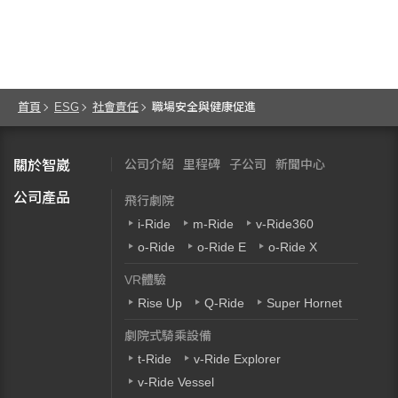
首頁
ESG
社會責任
職場安全與健康促進
公司介紹
里程碑
子公司
新聞中心
關於智崴
公司產品
飛行劇院
i-Ride
m-Ride
v-Ride360
o-Ride
o-Ride E
o-Ride X
VR體驗
Rise Up
Q-Ride
Super Hornet
劇院式騎乘設備
t-Ride
v-Ride Explorer
v-Ride Vessel