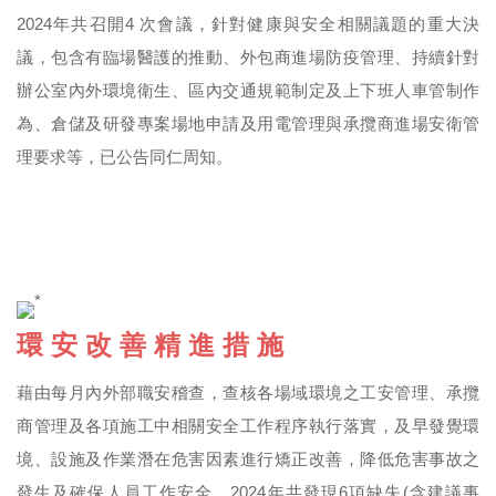
2024年共召開4 次會議，針對健康與安全相關議題的重大決
議，包含有臨場醫護的推動、外包商進場防疫管理、持續針對
辦公室內外環境衛生、區內交通規範制定及上下班人車管制作
為、倉儲及研發專案場地申請及用電管理與承攬商進場安衛管
理要求等，已公告同仁周知。
環 安 改 善 精 進 措 施
藉由每月內外部職安稽查，查核各場域環境之工安管理、承攬
商管理及各項施工中相關安全工作程序執行落實，及早發覺環
境、設施及作業潛在危害因素進行矯正改善，降低危害事故之
發生及確保人員工作安全。2024年共發現6項缺失(含建議事