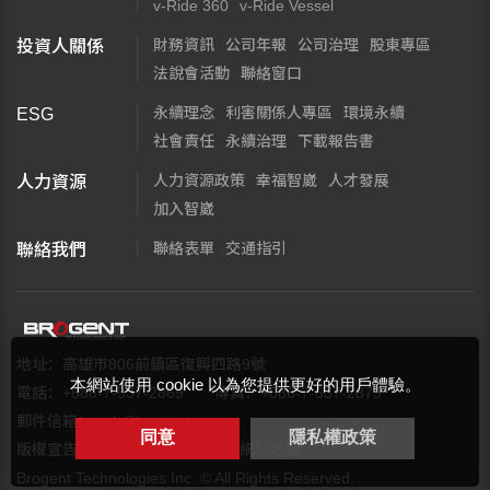
v-Ride 360
v-Ride Vessel
財務資訊
公司年報
公司治理
股東專區
投資人關係
法說會活動
聯絡窗口
永續理念
利害關係人專區
環境永續
ESG
社會責任
永續治理
下載報告書
人力資源政策
幸福智崴
人才發展
人力資源
加入智崴
聯絡表單
交通指引
聯絡我們
地址：高雄市806前鎮區復興四路9號
本網站使用 cookie 以為您提供更好的用戶體驗。
電話：+886-7-537-2869
傳真：+886-7-537-2879
郵件信箱：
web@brogent.com
同意
隱私權政策
版權宣告
隱私權保護政策
網站地圖
Brogent Technologies Inc. © All Rights Reserved.