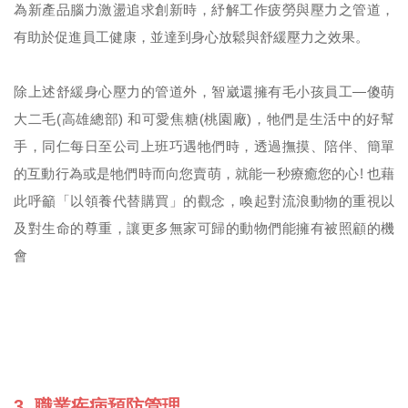
為新產品腦力激盪追求創新時，紓解工作疲勞與壓力之管道，
有助於促進員工健康，並達到身心放鬆與舒緩壓力之效果。
除上述舒緩身心壓力的管道外，智崴還擁有毛小孩員工—傻萌
大二毛(高雄總部) 和可愛焦糖(桃園廠)，牠們是生活中的好幫
手，同仁每日至公司上班巧遇牠們時，透過撫摸、陪伴、簡單
的互動行為或是牠們時而向您賣萌，就能一秒療癒您的心! 也藉
此呼籲「以領養代替購買」的觀念，喚起對流浪動物的重視以
及對生命的尊重，讓更多無家可歸的動物們能擁有被照顧的機
會
3. 職業疾病預防管理