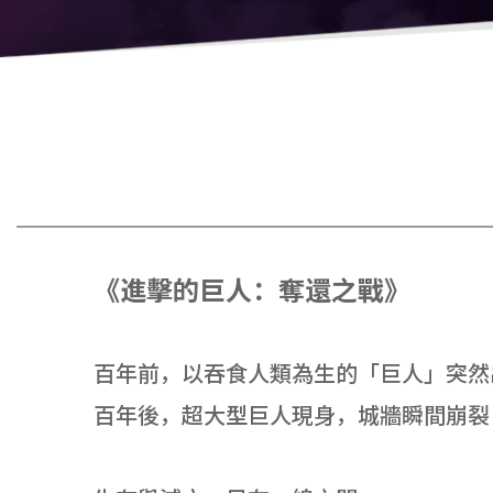
《進擊的巨人：奪還之戰》
百年前，以吞食人類為生的「巨人」突然
百年後，超大型巨人現身，城牆瞬間崩裂