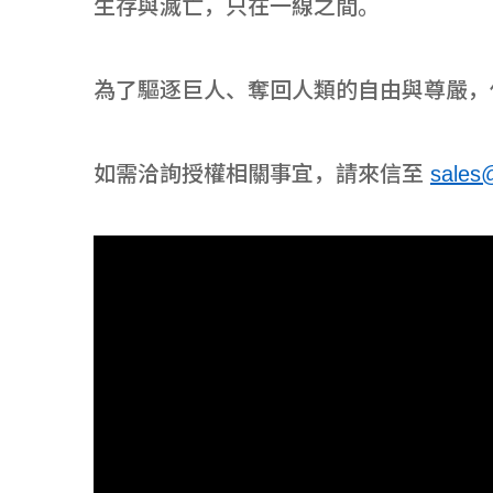
生存與滅亡，只在一線之間。
為了驅逐巨人、奪回人類的自由與尊嚴，
如需洽詢授權相關事宜，請來信至
sales