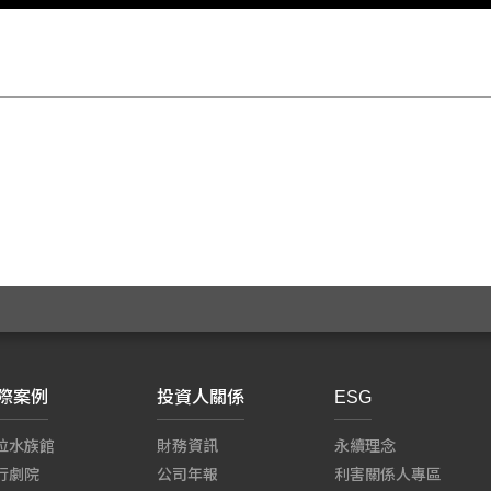
際案例
投資人關係
ESG
位水族館
財務資訊
永續理念
行劇院
公司年報
利害關係人專區