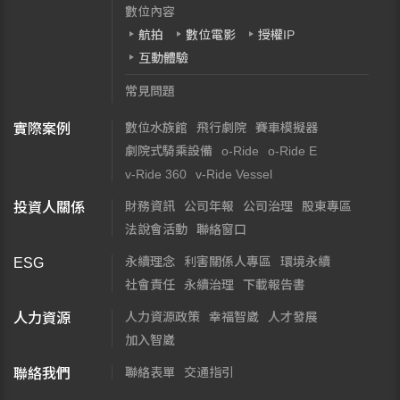
數位內容
航拍
數位電影
授權IP
互動體驗
常見問題
數位水族館
飛行劇院
賽車模擬器
實際案例
劇院式騎乘設備
o-Ride
o-Ride E
v-Ride 360
v-Ride Vessel
財務資訊
公司年報
公司治理
股東專區
投資人關係
法說會活動
聯絡窗口
永續理念
利害關係人專區
環境永續
ESG
社會責任
永續治理
下載報告書
人力資源政策
幸福智崴
人才發展
人力資源
加入智崴
聯絡表單
交通指引
聯絡我們