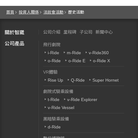
首頁
投資人關係
法說會活動
歷史活動
公司介紹
里程碑
子公司
新聞中心
關於智崴
公司產品
飛行劇院
i-Ride
m-Ride
v-Ride360
o-Ride
o-Ride E
o-Ride X
VR體驗
Rise Up
Q-Ride
Super Hornet
劇院式騎乘設備
t-Ride
v-Ride Explorer
v-Ride Vessel
黑暗騎乘設備
d-Ride