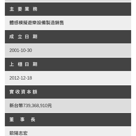
主 要 業 務
體感模擬遊樂設備製造銷售
成 立 日 期
2001-10-30
上 櫃 日 期
2012-12-18
實 收 資 本 額
新台幣739,368,910元
董 事 長
歐陽志宏