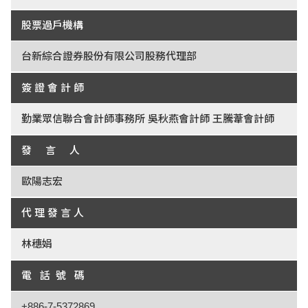
股票過戶機構
台新綜合證券股份有限公司股務代理部
簽 證 會 計 師
勤業眾信聯合會計師事務所 吳秋燕會計師 王騰葦會計師
發 言 人
歐陽志宏
代 理 發 言 人
林穗娟
電 話 號 碼
+886-7-5372869