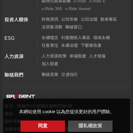
劇院式騎乘設備
o-Ride
o-Ride E
v-Ride 360
v-Ride Vessel
財務資訊
公司年報
公司治理
股東專區
投資人關係
法說會活動
聯絡窗口
永續理念
利害關係人專區
環境永續
ESG
社會責任
永續治理
下載報告書
人力資源政策
幸福智崴
人才發展
人力資源
加入智崴
聯絡表單
交通指引
聯絡我們
地址：高雄市806前鎮區復興四路9號
本網站使用 cookie 以為您提供更好的用戶體驗。
電話：+886-7-537-2869
傳真：+886-7-537-2879
郵件信箱：
web@brogent.com
同意
隱私權政策
版權宣告
隱私權保護政策
網站地圖