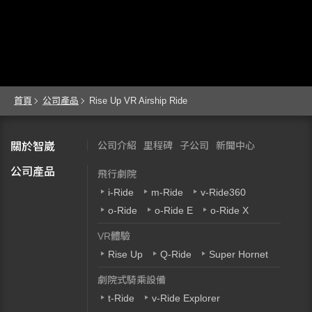
首頁
公司產品
Rise Up VR Airship Ride
公司介紹
里程碑
子公司
新聞中心
關於智崴
公司產品
飛行劇院
i-Ride
m-Ride
v-Ride360
o-Ride
o-Ride E
o-Ride X
VR體驗
Rise Up
Q-Ride
Super Hornet
劇院式騎乘設備
t-Ride
v-Ride Explorer