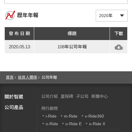
歷年年報
發 布 日 期
標題
下載
2020.05.13
108年公司年報
首頁
投資人關係
公司年報
公司介紹
里程碑
子公司
新聞中心
關於智崴
公司產品
飛行劇院
i-Ride
m-Ride
v-Ride360
o-Ride
o-Ride E
o-Ride X