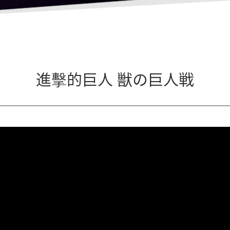
進擊的巨人 獣の巨人戦