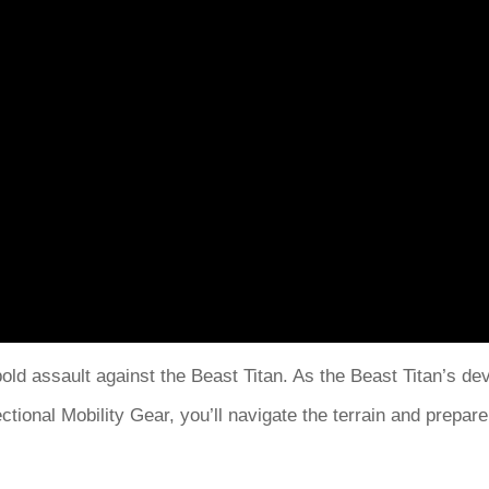
 assault against the Beast Titan. As the Beast Titan’s devast
ional Mobility Gear, you’ll navigate the terrain and prepare 