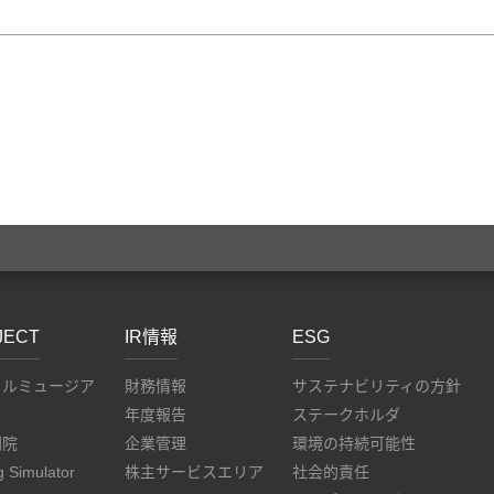
JECT
IR情報
ESG
タルミュージア
財務情報
サステナビリティの方針
年度報告
ステークホルダ
劇院
企業管理
環境の持続可能性
g Simulator
株主サービスエリア
社会的責任