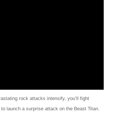
ating rock attacks intensify, you’ll fight
to launch a surprise attack on the Beast Titan.​