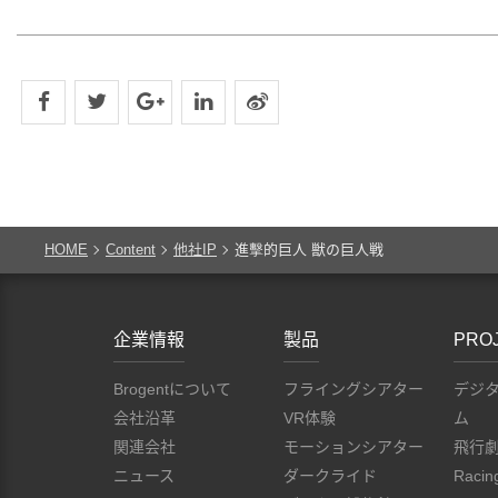
HOME
Content
他社IP
進擊的巨人 獣の巨人戦
企業情報
製品
PRO
Brogentについて
フライングシアター
デジ
会社沿革
VR体験
ム
関連会社
モーションシアター
飛行
ニュース
ダークライド
Racin