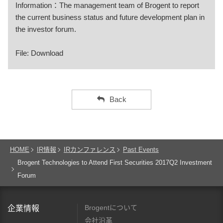
Information：The management team of Brogent to report
the current business status and future development plan in
the investor forum.
File:
Download
Back
HOME
IR情報
IRカンファレンス
Past Events
Brogent Technologies to Attend First Securities 2017Q2 Investment
Forum
Brogentについて
企業情報
会社沿革