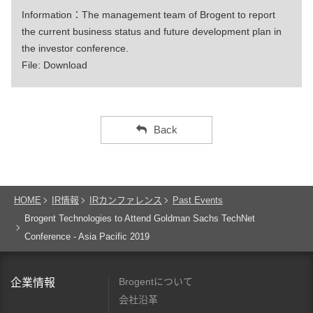
Information：The management team of Brogent to report
the current business status and future development plan in
the investor conference.
File:
Download
Back
HOME
IR情報
IRカンファレンス
Past Events
Brogent Technologies to Attend Goldman Sachs TechNet
Conference - Asia Pacific 2019
Brogentについて
企業情報
会社沿革