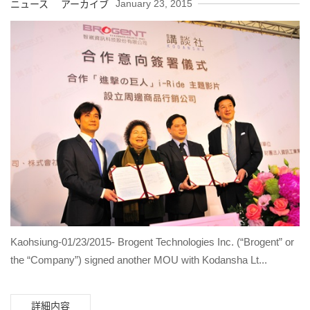
January 23, 2015
ニュース アーカイブ
Kaohsiung-01/23/2015- Brogent Technologies Inc. (“Brogent” or
the “Company”) signed another MOU with Kodansha Lt...
詳細内容