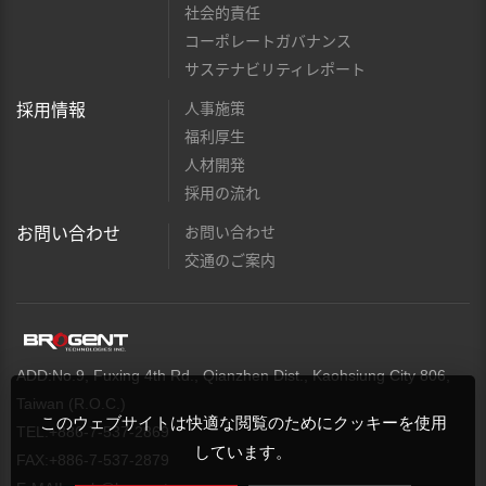
社会的責任
コーポレートガバナンス
サステナビリティレポート
人事施策
採用情報
福利厚生
人材開発
採用の流れ
お問い合わせ
お問い合わせ
交通のご案内
ADD:No.9, Fuxing 4th Rd., Qianzhen Dist., Kaohsiung City 806,
Taiwan (R.O.C.)
このウェブサイトは快適な閲覧のためにクッキーを使用
TEL:+886-7-537-2869
しています。
FAX:+886-7-537-2879