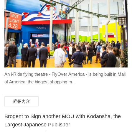
An i-Ride flying theatre - FlyOver America - is being built in Mall
of America, the biggest shopping m...
詳細内容
Brogent to Sign another MOU with Kodansha, the
Largest Japanese Publisher