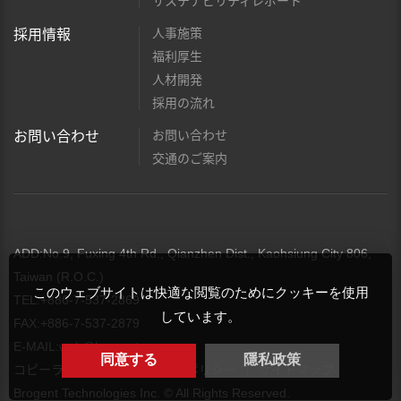
サステナビリティレポート
人事施策
採用情報
福利厚生
人材開発
採用の流れ
お問い合わせ
お問い合わせ
交通のご案内
ADD:No.9, Fuxing 4th Rd., Qianzhen Dist., Kaohsiung City 806,
Taiwan (R.O.C.)
このウェブサイトは快適な閲覧のためにクッキーを使用
TEL:+886-7-537-2869
しています。
FAX:+886-7-537-2879
E-MAIL:
web@brogent.com
同意する
隱私政策
コピーライト
プライバシーポリシー
サイトマップ
Brogent Technologies Inc. © All Rights Reserved.