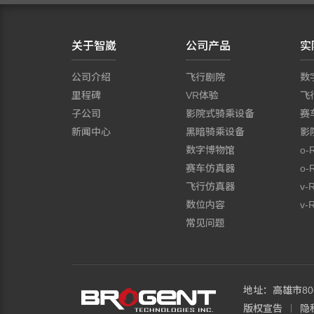
关于智崴
公司产品
实
公司介绍
飞行剧院
数
里程碑
VR体验
飞
子公司
影院式骑乘设备
赛
新闻中心
黑暗骑乘设备
影
数字博物馆
o-
赛车仿真器
o-
飞行仿真器
v-
数位内容
v-R
常见问题
地址：高雄市8
版权宣告
隐