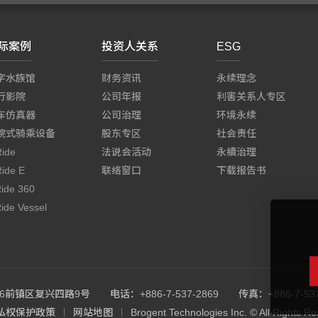
际案例
投资人关系
ESG
字水族馆
财务资讯
永续理念
行影院
公司年报
利害关系人专区
车仿真器
公司治理
环境永续
院式骑乘设备
股东专区
社会责任
Ride
法说会活动
永續治理
Ride E
联络窗口
下载报告书
Ride 360
ide Vessel
06前镇区复兴四路9号
电话：+886-7-537-2869
传真：+886-7-537
私权保护政策
网站地图
Brogent Technologies Inc. © All Rights Re