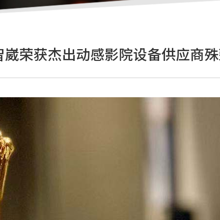
智崴荣获杰出动感影院设备供应商殊