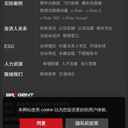
数字水族馆
飞行影院
赛车仿真器
实际案例
影院式骑乘设备
o-Ride
o-Ride E
v-Ride 360
v-Ride Vessel
财务资讯
公司年报
公司治理
股东专区
投资人关系
法说会活动
联络窗口
永续理念
利害关系人专区
环境永续
ESG
社会责任
永續治理
下载报告书
幸福智崴
人才发展
加入智崴
人力资源
联络表单
交通指引
联络我们
地址：高雄市806前镇区复兴四路9号
本网站使用 cookie 以为您提供更好的用户体验。
电话：+886-7-537-2869
传真：+886-7-537-2879
邮件信箱：
web@brogent.com
同意
隐私权政策
版权宣告
隐私权保护政策
网站地图