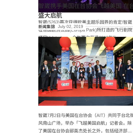
智崴携手美国在台协会飞越美国 在
盛大启航
智崴(5263)再次获得欧美主题乐园界的肯定!智崴
July 02, 2019
新闻集锦
在德国欧洲公园(Europa Park)所打造的飞行剧院
项目Voletarium，今年再次获选2019年European
Star Awards欧洲地区主题乐园最佳骑乘设备大
阅读更多
（Europe’s Best Dark Ride）。
智崴7月2日与美国在台协会（AIT）共同于台北
风南山广场，举办「飞越美国启航」记者会。除
了美国在台协会郦英杰处长之外，包括经济部沉