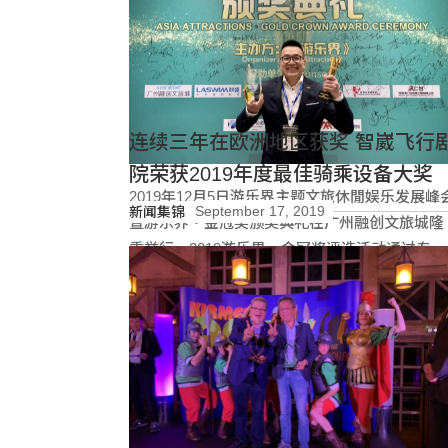
连续三年在欧洲地区获奖 智崴飞行剧
院荣获2019年度最佳骑乘设备大奖
2019年12月5日游乐界主题文旅休閒娱乐发展峰
September 17, 2019
新闻集锦
暨游乐界‧金冠奖颁奖典礼在广州融创文旅城隆
重举行。2019游乐界‧金冠奖评选活动通过专家
评选和微信投票等一系列流程票选，智崴获得杰
阅读更多
出供应商奖项的杰出动感影院设备供应商奖。