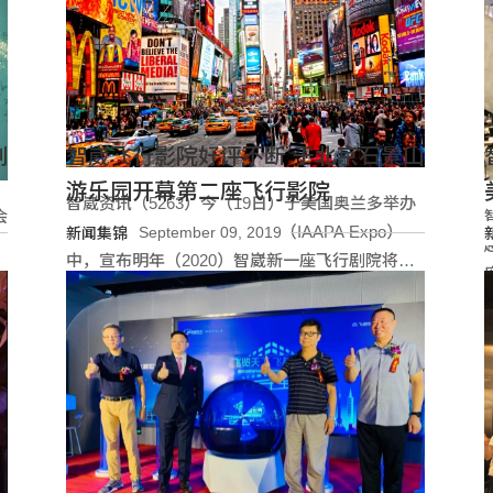
智崴飞行影院好评不断 于北京石景山
游乐园开幕第二座飞行影院
智崴资讯（5263）今（19日）于美国奥兰多举办
会
的国际主题公园暨游乐设备展（IAAPA Expo）
September 09, 2019
新闻集锦
中，宣布明年（2020）智崴新一座飞行剧院将在
纽约时代广场（Time Square）盛大开幕。另外，
阅读更多
团队在本次大会中更展示最新的赛车模拟平台，
并發布全新体感赛车俱乐部概念。