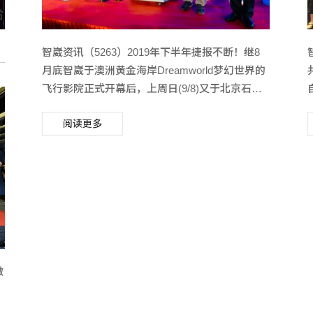
台
智崴资讯（5263）2019年下半年捷报不断！继8
月底智崴于澳洲黄金海岸Dreamworld梦幻世界的
飞行影院正式开幕后，上周日(9/8)又于北京石景
奖
山游乐园，开启乐园中的第二座i-Ride飞行影院
阅读更多
「飞越世界馆」。
微