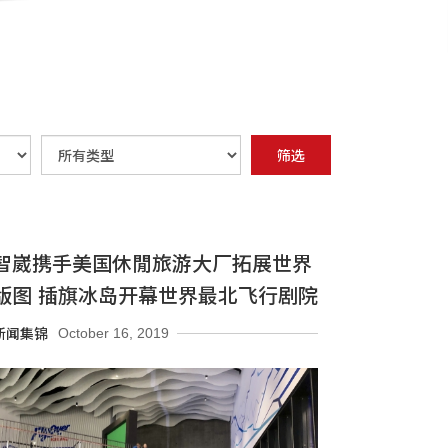
年
类
筛选
分
型
智崴携手美国休閒旅游大厂拓展世界
版图 插旗冰岛开幕世界最北飞行剧院
October 16, 2019
新闻集锦