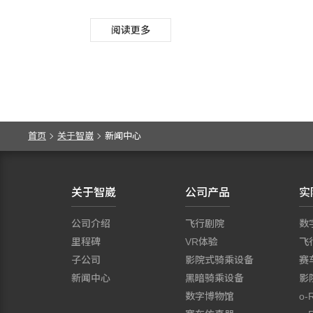
荣津部长、台北市产发局林崇杰局长、澳洲办事
阅读更多
处吴国良副处长等嘉宾都出席这场记者会，一起
用飞行的方式来体验美国的风景。
首页
关于智崴
新闻中心
关于智崴
公司产品
实
公司介绍
飞行剧院
数
里程碑
VR体验
飞
子公司
影院式骑乘设备
赛
新闻中心
黑暗骑乘设备
影
数字博物馆
o-