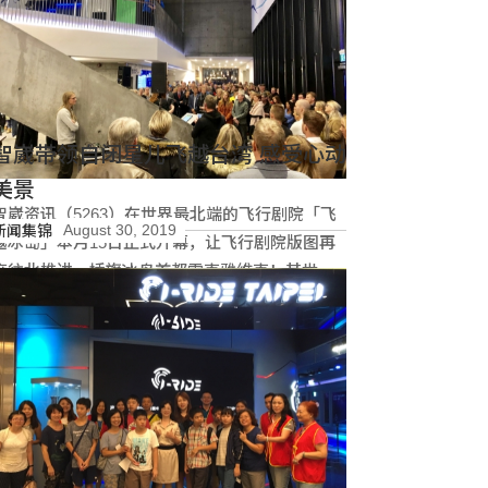
智崴带领自闭星儿飞越台湾 感受心动
美景
智崴资讯（5263）在世界最北端的飞行剧院「飞
August 30, 2019
新闻集锦
越冰岛」本月15日正式开幕，让飞行剧院版图再
度往北推进，插旗冰岛首都雷克雅维克！其世界
最南端的飞行剧院「飞越澳洲」亦已于今年8月于
阅读更多
澳洲黄金海岸最大乐园Dreamwolrd梦幻世界盛大
开幕。智崴集团欧阳志宏执行长笑称，现在起，
从地球最北端到最南端都可以看到智崴打造的飞
行剧院！