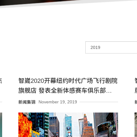
杰
智崴2020开幕纽约时代广场飞行剧院
旗舰店 發表全新体感赛车俱乐部概念
抢订单
November 19, 2019
新闻集锦