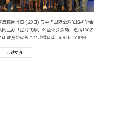
智崴集团昨日 ( 29日) 与中华国际全方位照护学会
共同主办「星儿飞翔」公益体验活动，邀请100名
自闭孩童与家长至台北微风南山i-Ride TAIPEI飞
行影院体验「飞越台湾」。本次公益体验活动，
阅读更多
旨在希望协助自闭儿学习融入社会、提高社交能
力，同时让大众有机会更了解自闭儿，给予更多
理解和关怀。因此，特别邀请100名自闭星儿与家
长们前来位于台北微风南山的i-Ride TAIPEI飞行
影院，透过视觉、听觉、嗅觉、触觉与多自由度
位移的体感科技，尽情享受飞越台湾各地美景的
惊奇！