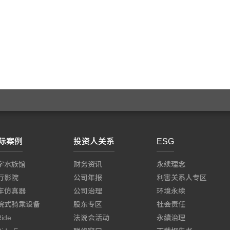
际案例
投资人关系
ESG
字水族馆
财务资讯
永续理念
行影院
公司年报
利害关系人专区
车仿真器
公司治理
环境永续
院式骑乘设备
股东专区
社会责任
Ride
法说会活动
永續治理