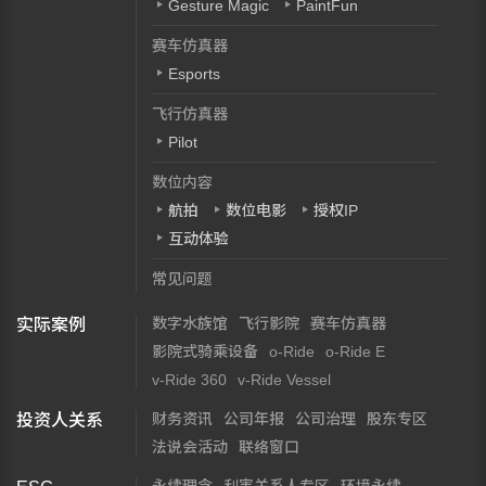
Gesture Magic
PaintFun
赛车仿真器
Esports
飞行仿真器
Pilot
数位内容
航拍
数位电影
授权IP
互动体验
常见问题
数字水族馆
飞行影院
赛车仿真器
实际案例
影院式骑乘设备
o-Ride
o-Ride E
v-Ride 360
v-Ride Vessel
财务资讯
公司年报
公司治理
股东专区
投资人关系
法说会活动
联络窗口
永续理念
利害关系人专区
环境永续