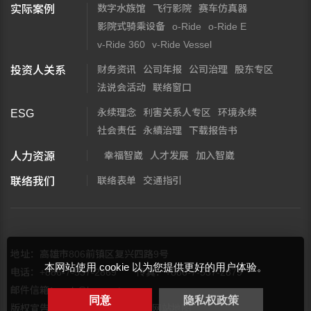
数字水族馆
飞行影院
赛车仿真器
实际案例
影院式骑乘设备
o-Ride
o-Ride E
v-Ride 360
v-Ride Vessel
财务资讯
公司年报
公司治理
股东专区
投资人关系
法说会活动
联络窗口
永续理念
利害关系人专区
环境永续
ESG
社会责任
永續治理
下载报告书
幸福智崴
人才发展
加入智崴
人力资源
联络表单
交通指引
联络我们
地址：高雄市806前镇区复兴四路9号
本网站使用 cookie 以为您提供更好的用户体验。
电话：+886-7-537-2869
传真：+886-7-537-2879
邮件信箱：
web@brogent.com
同意
隐私权政策
版权宣告
隐私权保护政策
网站地图