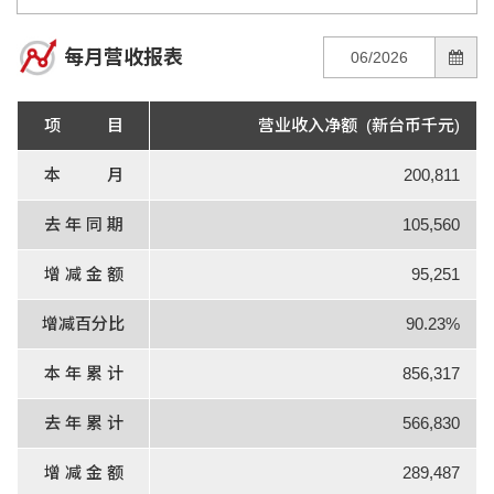
每月营收报表
项 目
营业收入净额 (新台币千元)
本 月
200,811
去 年 同 期
105,560
增 减 金 额
95,251
增减百分比
90.23%
本 年 累 计
856,317
去 年 累 计
566,830
增 减 金 额
289,487