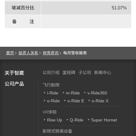
增减百分比
51.07%
备 注
首页
投资人关系
财务资讯
每月营收报表
公司介绍
里程碑
子公司
新闻中心
关于智崴
公司产品
飞行剧院
i-Ride
m-Ride
v-Ride360
o-Ride
o-Ride E
o-Ride X
VR体验
Rise Up
Q-Ride
Super Hornet
影院式骑乘设备