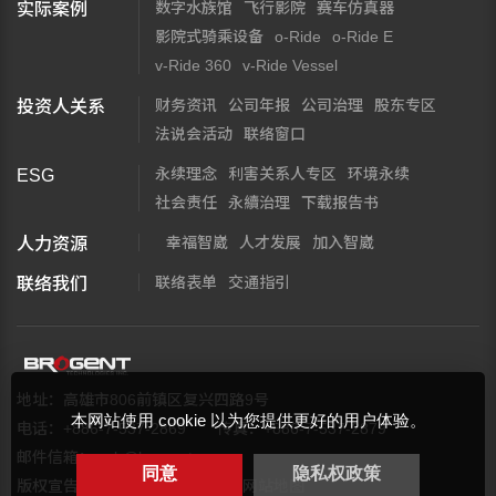
数字水族馆
飞行影院
赛车仿真器
实际案例
影院式骑乘设备
o-Ride
o-Ride E
v-Ride 360
v-Ride Vessel
财务资讯
公司年报
公司治理
股东专区
投资人关系
法说会活动
联络窗口
永续理念
利害关系人专区
环境永续
ESG
社会责任
永續治理
下载报告书
幸福智崴
人才发展
加入智崴
人力资源
联络表单
交通指引
联络我们
地址：高雄市806前镇区复兴四路9号
本网站使用 cookie 以为您提供更好的用户体验。
电话：+886-7-537-2869
传真：+886-7-537-2879
邮件信箱：
web@brogent.com
同意
隐私权政策
版权宣告
隐私权保护政策
网站地图