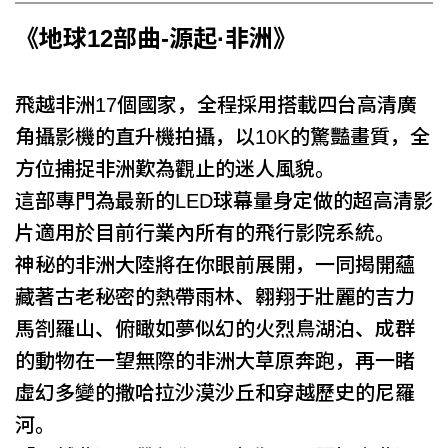
《地球12部曲-源起·非洲》
飛越非洲
17
個國家，全程採用搭載四台高清廣
角攝影機的直升機拍攝，以
10K
的驚豔畫質，全
方位捕捉非洲歎為觀止的迷人風貌。
這部專門為最新的
LED
球幕量身定做的超高清影
片適用於目前行業內所有的飛行影院系統。
神秘的非洲大陸將在你眼前展開，一同揭開蘊
藏著古老秘密的熱帶雨林、翱翔于壯麗的吉力
馬劄羅山、俯瞰如夢似幻的火烈鳥湖泊、成群
的動物在一望無際的非洲大草原奔跑，再一睹
虛幻多變的撒哈拉沙漠沙丘和穿越歷史的尼羅
河。