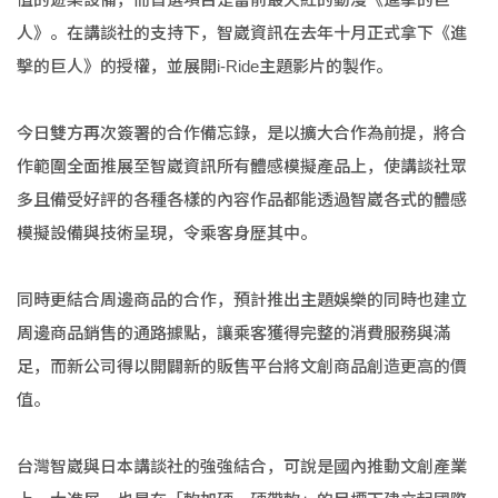
人》。在講談社的支持下，智崴資訊在去年十月正式拿下《進
擊的巨人》的授權，並展開i-Ride主題影片的製作。
今日雙方再次簽署的合作備忘錄，是以擴大合作為前提，將合
作範圍全面推展至智崴資訊所有體感模擬產品上，使講談社眾
多且備受好評的各種各樣的內容作品都能透過智崴各式的體感
模擬設備與技術呈現，令乘客身歷其中。
同時更結合周邊商品的合作，預計推出主題娛樂的同時也建立
周邊商品銷售的通路據點，讓乘客獲得完整的消費服務與滿
足，而新公司得以開闢新的販售平台將文創商品創造更高的價
值。
台灣智崴與日本講談社的強強結合，可說是國內推動文創產業