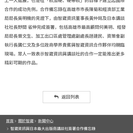
上一大進展，也是在「軟加硬、硬帶軟」的目標下建立起國際
合作的成功先例。合作備忘錄在高雄市市長陳菊和經濟部工業
局局長吳明機的見證下，由智崴資訊董事長黃仲銘及日本講談
社社長野間 省伸完成簽署，包括高雄市最高顧問何美玥、經發
局局長曾文生、加工出口區處管理處副處長趙建民、資策會副
執行長龔仁文及多位政商學界貴賓與智崴資訊合作夥伴均親臨
現場。眾人一致表示智崴資訊與講談社的合作一定能推出更多
精彩可期的作品。
返回列表
首頁
關於智崴
新聞中心
智崴資訊與日本最大出版商講談社簽署合作備忘錄