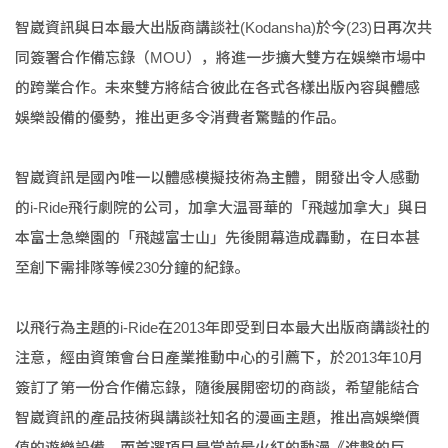
智崴資訊與日本最大出版商講談社(Kodansha)於今(23)日再次共
同簽署合作備忘錄（MOU），將進一步擴大雙方在娛樂市場中
的跨業合作。未來雙方將結合彼此在各式各樣出版內容與體感
娛樂設備的優勢，推出更多令消費者驚豔的作品。
智崴資訊是國內唯一以體感模擬技術為主體，開發出令人感動
的i-Ride飛行劇院的公司，加拿大温哥華的「飛越加拿大」與日
本富士急樂園的「飛越富士山」先後開幕造成轟動，在日本甚
至創下需排隊等候230分鐘的紀錄。
以飛行為主題的i-Ride在2013年即受到日本最大出版商講談社的
注意，經由資策會台日產業推動中心的引薦下，於2013年10月
簽訂了第一份合作備忘錄，隨後展開密切的商談，希望能結合
智崴資訊的產品技術與講談社知名的漫画主題，推出高娛樂價
值的遊樂設備，而首選項目是當前最火紅的動漫《進擊的巨