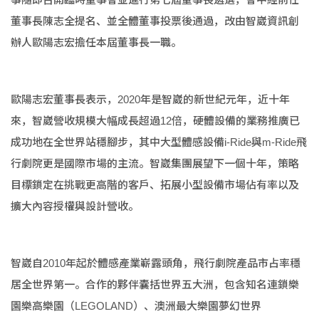
董事長陳志全提名、並全體董事投票後通過，改由智崴資訊創
辦人歐陽志宏擔任本屆董事長一職。
歐陽志宏董事長表示，2020年是智崴的新世紀元年，近十年
來，智崴營收規模大幅成長超過12倍，硬體設備的業務推廣已
成功地在全世界站穩腳步，其中大型體感設備i-Ride與m-Ride飛
行劇院更是國際市場的主流。智崴集團展望下一個十年，策略
目標鎖定在挑戰更高階的客戶、拓展小型設備市場佔有率以及
擴大內容授權與設計營收。
智崴自2010年起於體感產業嶄露頭角，飛行劇院產品市占率穩
居全世界第一。合作的夥伴囊括世界五大洲，包含知名連鎖樂
園樂高樂園（LEGOLAND）、澳洲最大樂園夢幻世界