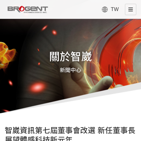
TW
關於智崴
新聞中心
智崴資訊第七屆董事會改選 新任董事長
展望體感科技新元年