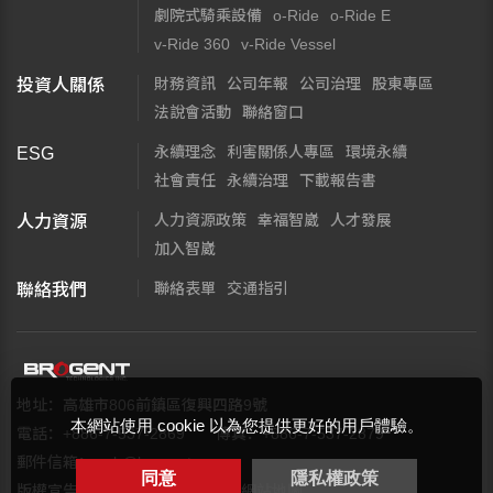
劇院式騎乘設備
o-Ride
o-Ride E
v-Ride 360
v-Ride Vessel
財務資訊
公司年報
公司治理
股東專區
投資人關係
法說會活動
聯絡窗口
永續理念
利害關係人專區
環境永續
ESG
社會責任
永續治理
下載報告書
人力資源政策
幸福智崴
人才發展
人力資源
加入智崴
聯絡表單
交通指引
聯絡我們
地址：高雄市806前鎮區復興四路9號
本網站使用 cookie 以為您提供更好的用戶體驗。
電話：+886-7-537-2869
傳真：+886-7-537-2879
郵件信箱：
web@brogent.com
同意
隱私權政策
版權宣告
隱私權保護政策
網站地圖