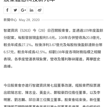
新聞中心
May 28, 2020
智崴資訊（5263）今（28）日召開股東會，並通過109年度盈餘
分配案，每股發放現金股利5.6元。108年合併營收為20.8億元，
較去年成長27.1%。稅後淨利3.67億元及每股稅後盈餘達新台幣
6.57元，較去年成長42.5%。綜觀108年度各項財務指標之相關
表現，各季度營運表現紮實，營收及獲利聯袂躍進，再攀歷史
高峰。
今日股東會亦進行智崴資訊第七屆董事改選，經股東們投票選
出歐陽志宏、陳志全、黃金火、鄭駿豪四位擔任董事，以及李
明憲、劉志鵬、邱日清三位獨立董事。股東會結束後，新任董
事隨即召開臨時董事會並進行第七屆董事長遴選，會中經前任