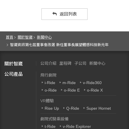
返回列表
首頁
關於智崴
新聞中心
智崴資訊第七屆董事會改選 新任董事長展望體感科技新元年
公司介紹
里程碑
子公司
新聞中心
關於智崴
公司產品
飛行劇院
i-Ride
m-Ride
v-Ride360
o-Ride
o-Ride E
o-Ride X
VR體驗
Rise Up
Q-Ride
Super Hornet
劇院式騎乘設備
t-Ride
v-Ride Explorer