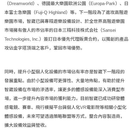
（Dreamworld）、德國最大樂園歐洲公園（Europa-Park）、日
本富士急樂園（Fuji-Q Highland）等。下一階段為了進攻高階遊
樂園市場，智崴已與專精遊樂設備設計、於全世界高階遊樂園
市場擁有傲人的市佔率的日本三精科技株式会社（Sansei
Technologies, Inc.）簽訂日本優先代理販賣合約，以獨創的產品
攻佔金字塔頂端之客戶，鞏固市場優勢。
同時，提升小型個人化設備的市場佔有率亦是智崴下一階段的
發展重點。由於小型設備可更彈性、大量地佈點，有助於提升
智崴設備在市場的滲透率，讓更多的體感設備能深入消費型市
場，進一步提升內容市場的獲利能力。目前智崴已成功研發體
感電競、賽車、飛行模擬平台與個人化VR電影院等相關小型化
體感設備，未來可望透過策略聯盟等方式，整合內容製造商，
擴大設備效益與營收。