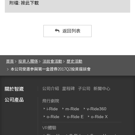
附檔:
按此下載
返回列表
首頁
投資人關係
法說會活動
歷史活動
本公司受邀參與第一金證券2017Q2投資座談會
公司介紹
里程碑
子公司
新聞中心
關於智崴
公司產品
飛行劇院
i-Ride
m-Ride
v-Ride360
o-Ride
o-Ride E
o-Ride X
VR體驗