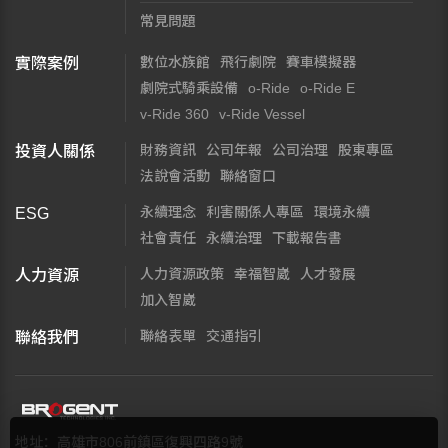
常見問題
數位水族館
飛行劇院
賽車模擬器
實際案例
劇院式騎乘設備
o-Ride
o-Ride E
v-Ride 360
v-Ride Vessel
財務資訊
公司年報
公司治理
股東專區
投資人關係
法說會活動
聯絡窗口
永續理念
利害關係人專區
環境永續
ESG
社會責任
永續治理
下載報告書
人力資源政策
幸福智崴
人才發展
人力資源
加入智崴
聯絡表單
交通指引
聯絡我們
地址：高雄市806前鎮區復興四路9號