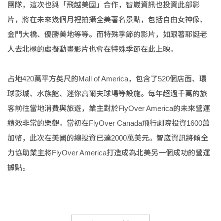
團隊，這次也與「飛越美國」合作，智崴資訊也投資此部影
片，將在未來幾個月裡拍攝全美著名景點，包括自由女神像、
金門大橋、優勝美地等等。而特殊季節的影片，如跟著耶誕老
人去北極的虛擬動畫影片也會在特殊季節在此上映。
占地420萬平方英尺的Mall of America，包含了520個店面、環
球影城、水族館、迷你高爾夫球場等設施。每年超過千萬的旅
客前往當地消費與旅遊，業主對於FlyOver America的未來營運
績效非常的樂觀。當初在FlyOver Canada飛行劇院投資1600萬
加幣，此次在美國的總投資已達2000萬美元。智崴資訊將傾全
力協助業主將FlyOver America打造成為北美另一個成功的營運
據點。