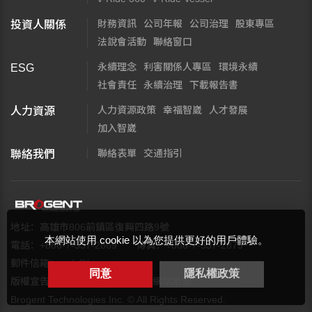
財務資訊
公司年報
公司治理
股東專區
投資人關係
法說會活動
聯絡窗口
永續理念
利害關係人專區
環境永續
ESG
社會責任
永續治理
下載報告書
人力資源政策
幸福智崴
人才發展
人力資源
加入智崴
聯絡表單
交通指引
聯絡我們
地址：高雄市806前鎮區復興四路9號
本網站使用 cookie 以為您提供更好的用戶體驗。
電話：+886-7-537-2869
傳真：+886-7-537-2879
郵件信箱：
web@brogent.com
同意
隱私權政策
版權宣告
隱私權保護政策
網站地圖
Brogent Technologies Inc. © All Rights Reserved.