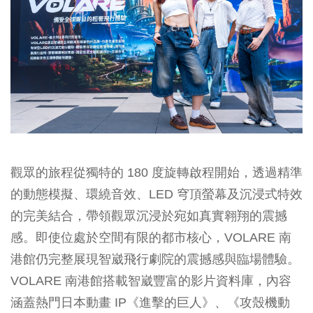
觀眾的旅程從獨特的 180 度旋轉啟程開始，透過精準
的動態模擬、環繞
音效、LED 穹頂螢幕及沉
浸式特效
的完美結合，帶領觀眾沉浸於宛如真實翱翔的震撼
感。即使位處於空間有限的都市核心，
VOLARE 南
港館
仍完整展現智崴飛行劇院的震撼感與臨場體驗。
VOLARE
南港館
搭載智崴豐富的影片資料庫，內容
涵蓋熱門日本動畫 IP《進擊的巨人》、《攻殼機動