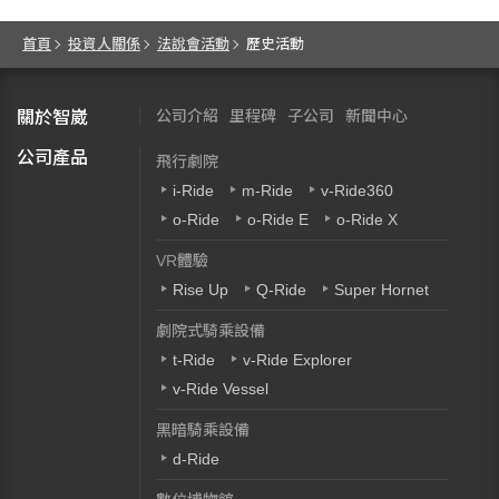
首頁
投資人關係
法說會活動
歷史活動
公司介紹
里程碑
子公司
新聞中心
關於智崴
公司產品
飛行劇院
i-Ride
m-Ride
v-Ride360
o-Ride
o-Ride E
o-Ride X
VR體驗
Rise Up
Q-Ride
Super Hornet
劇院式騎乘設備
t-Ride
v-Ride Explorer
v-Ride Vessel
黑暗騎乘設備
d-Ride