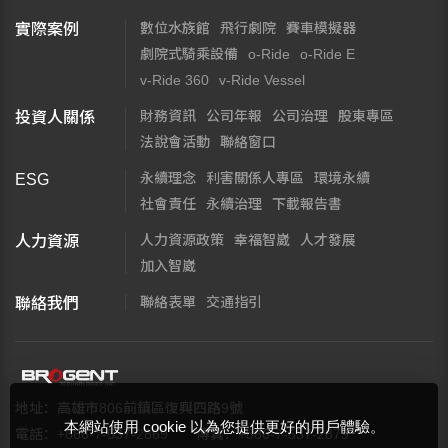
數位水族館
飛行劇院
賽車模擬器
實際案例
劇院式騎乘設備
o-Ride
o-Ride E
v-Ride 360
v-Ride Vessel
財務資訊
公司年報
公司治理
股東專區
投資人關係
法說會活動
聯絡窗口
永續理念
利害關係人專區
環境永續
ESG
社會責任
永續治理
下載報告書
人力資源政策
幸福智崴
人才發展
人力資源
加入智崴
聯絡表單
交通指引
聯絡我們
地址：高雄市806前鎮區復興四路9號
本網站使用 cookie 以為您提供更好的用戶體驗。
電話：+886-7-537-2869
傳真：+886-7-537-2879