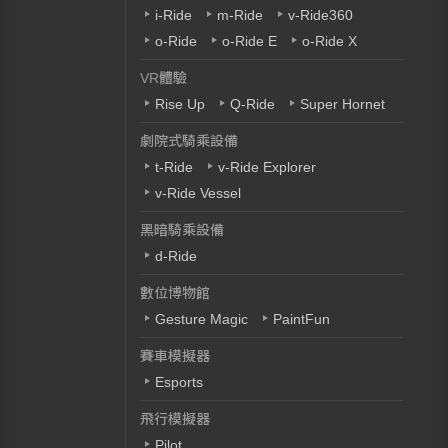
i-Ride
m-Ride
v-Ride360
o-Ride
o-Ride E
o-Ride X
VR體驗
Rise Up
Q-Ride
Super Hornet
劇院式騎乘設備
t-Ride
v-Ride Explorer
v-Ride Vessel
黑暗騎乘設備
d-Ride
數位博物館
Gesture Magic
PaintFun
賽車模擬器
Esports
飛行模擬器
Pilot