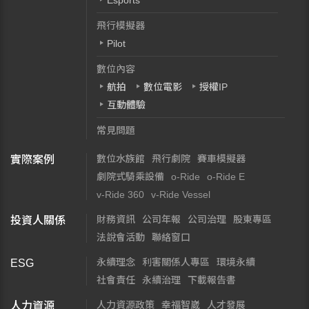
Esports
飛行模擬器
Pilot
數位內容
航拍
數位電影
授權IP
互動體驗
常見問題
數位水族館
飛行劇院
賽車模擬器
實際案例
劇院式騎乘設備
o-Ride
o-Ride E
v-Ride 360
v-Ride Vessel
財務資訊
公司年報
公司治理
股東專區
投資人關係
法說會活動
聯絡窗口
永續理念
利害關係人專區
環境永續
ESG
社會責任
永續治理
下載報告書
人力資源政策
幸福智崴
人才發展
人力資源