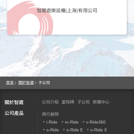
智崴遊樂設備(上海)有限公司
首頁
關於智崴
子公司
公司介紹
里程碑
子公司
新聞中心
關於智崴
公司產品
飛行劇院
i-Ride
m-Ride
v-Ride360
o-Ride
o-Ride E
o-Ride X