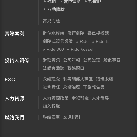
航拍
數位電影
授權IP
互動體驗
常見問題
數位水族館
飛行劇院
賽車模擬器
實際案例
劇院式騎乘設備
o-Ride
o-Ride E
v-Ride 360
v-Ride Vessel
財務資訊
公司年報
公司治理
股東專區
投資人關係
法說會活動
聯絡窗口
永續理念
利害關係人專區
環境永續
ESG
社會責任
永續治理
下載報告書
人力資源政策
幸福智崴
人才發展
人力資源
加入智崴
聯絡表單
交通指引
聯絡我們