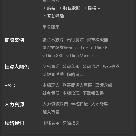
數位內容
航拍
數位電影
授權IP
互動體驗
常見問題
數位水族館
飛行劇院
賽車模擬器
實際案例
劇院式騎乘設備
o-Ride
o-Ride E
v-Ride 360
v-Ride Vessel
財務資訊
公司年報
公司治理
股東專區
投資人關係
法說會活動
聯絡窗口
永續理念
利害關係人專區
環境永續
ESG
社會責任
永續治理
下載報告書
人力資源政策
幸福智崴
人才發展
人力資源
加入智崴
聯絡表單
交通指引
聯絡我們