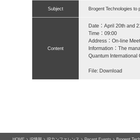
Subject
Brogent Technologies to
Date：April 20th and 21
Time：09:00
Address：On-line Meet
Content
Information：The manag
Quantum International
File:
Download
HOME
IR情報
IRカンファレンス
Recent Events
Brogent Tech