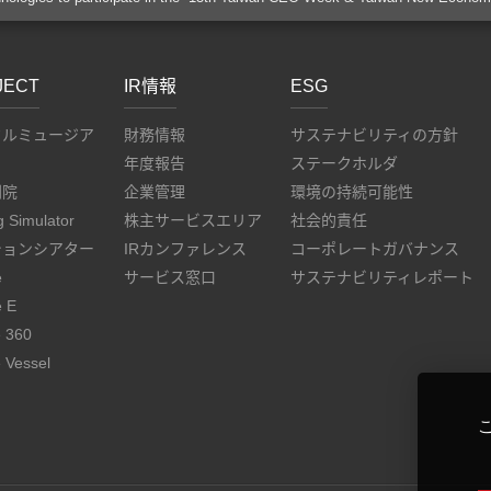
JECT
IR情報
ESG
タルミュージア
財務情報
サステナビリティの方針
年度報告
ステークホルダ
劇院
企業管理
環境の持続可能性
g Simulator
株主サービスエリア
社会的責任
ションシアター
IRカンファレンス
コーポレートガバナンス
e
サービス窓口
サステナビリティレポート
e E
e 360
 Vessel