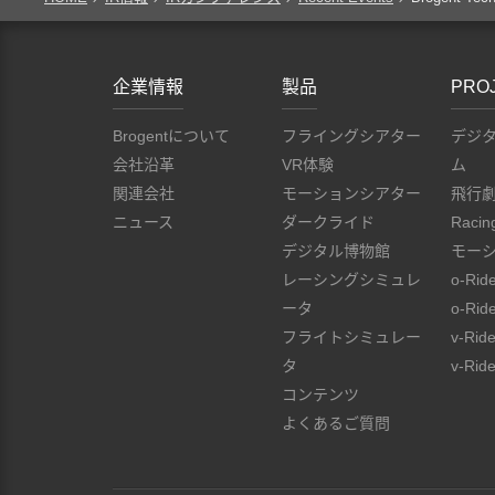
企業情報
製品
PRO
Brogentについて
フライングシアター
デジ
会社沿革
VR体験
ム
関連会社
モーションシアター
飛行
ニュース
ダークライド
Racin
デジタル博物館
モー
レーシングシミュレ
o-Rid
ータ
o-Rid
フライトシミュレー
v-Rid
タ
v-Ride
コンテンツ
よくあるご質問