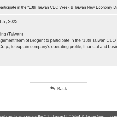
 participate in the “13th Taiwan CEO Week & Taiwan New Economy Da
th , 2023
ing (Taiwan)
ement team of Brogent to participate in the “13th Taiwan C
 Corp
.
, to explain company's operating profile, financial and busi
Back
nologies to participate in the “13th Taiwan CEO Week & Taiwan New Economy