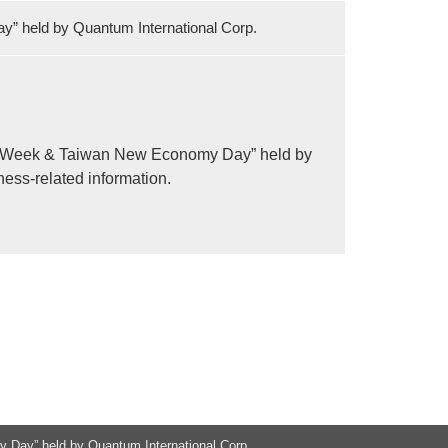
y” held by Quantum International Corp.
EO Week & Taiwan New Economy Day” held by
ness-related information.
 Day” held by Quantum International Corp.